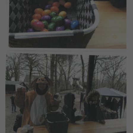
eines Analyseberichts darüber, wie es
der Website geht. Die erhobenen Daten
umfassen die Anzahl der Besucher, die
Quelle, aus der sie stammen, und die
Seiten in anonymisierter Form.
Name
_ga_WET8JWZ4V1
Anbieter
Google LLC
Laufzeit
2 Jahre
Wird verwendet, um den Sitzungsstatus
Zweck
zu erhalten.