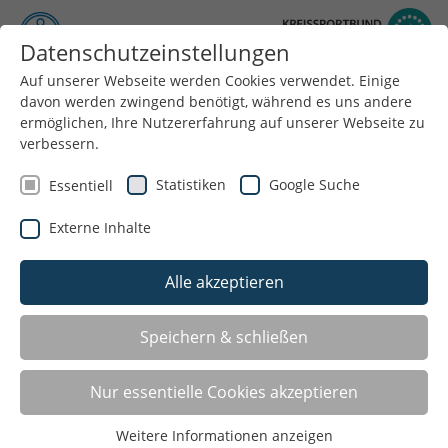
Datenschutzeinstellungen
Auf unserer Webseite werden Cookies verwendet. Einige
Menü
davon werden zwingend benötigt, während es uns andere
ermöglichen, Ihre Nutzererfahrung auf unserer Webseite zu
verbessern.
Statistiken
Google Suche
Essentiell
Externe Inhalte
Alle akzeptieren
Speichern & schließen
Osterfest bei den Turnfreunden Sonsbeck
e.V.
Nur essentielle Cookies akzeptieren
Weitere Informationen anzeigen
Die Turnfreunde Sonsbeck e.V. führten in diesem Jahr