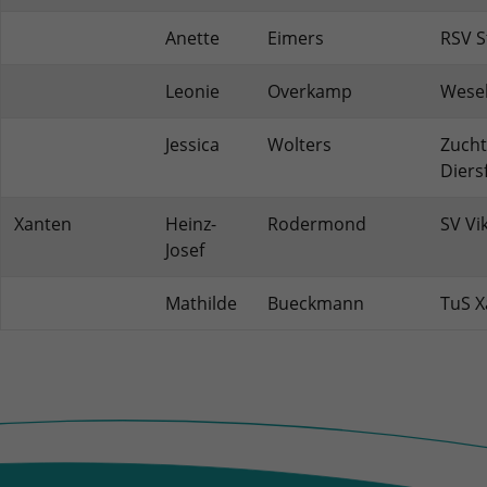
Anette
Eimers
RSV S
Leonie
Overkamp
Wesel
Jessica
Wolters
Zucht
Diers
Xanten
Heinz-
Rodermond
SV Vi
Josef
Mathilde
Bueckmann
TuS X