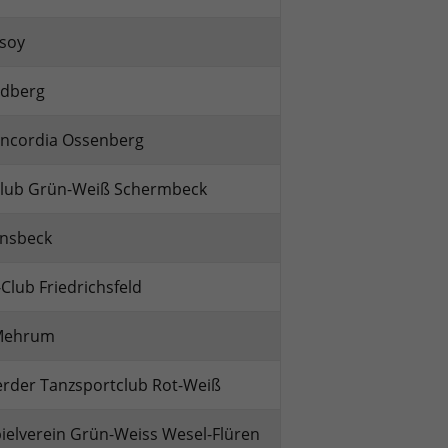
rsoy
udberg
oncordia Ossenberg
club Grün-Weiß Schermbeck
onsbeck
Club Friedrichsfeld
Mehrum
erder Tanzsportclub Rot-Weiß
pielverein Grün-Weiss Wesel-Flüren