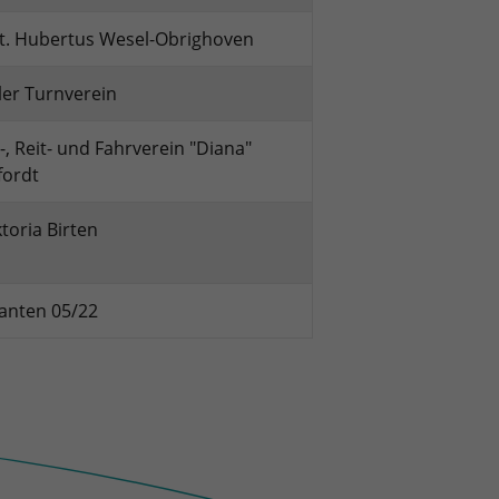
t. Hubertus Wesel-Obrighoven
er Turnverein
-, Reit- und Fahrverein "Diana"
fordt
ktoria Birten
anten 05/22