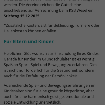
eines Analyseberichts darüber, wie es
werden. Die Vereine reichen die Gutscheine
der Website geht. Die erhobenen Daten
anschließend zur Verrechnung beim KSB Wesel ein:
umfassen die Anzahl der Besucher, die
Stichtag 15.12.2025
Quelle, aus der sie stammen, und die
Seiten in anonymisierter Form.
*Zusätzliche Kosten, z.B. für Bekleidung, Turniere oder
Hallenkosten können anfallen.
Name
_ga_WET8JWZ4V1
Für Eltern und Kinder
Anbieter
Google LLC
Herzlichen Glückwunsch zur Einschulung Ihres Kindes!
Laufzeit
2 Jahre
Gerade für Kinder im Grundschulalter ist es wichtig
Spaß an Sport, Spiel und Bewegung zu erfahren. Dies
Wird verwendet, um den Sitzungsstatus
Zweck
ist nicht nur förderlich für die Gesundheit, sondern
zu erhalten.
auch für die Entfaltung der Persönlichkeit.
Ausreichende Spiel- und Bewegungserfahrungen im
Kindesalter sind für eine gesunde körperliche, aber
auch für eine harmonisch geistige, emotionale und
soziale Entwicklung unersetzlich.