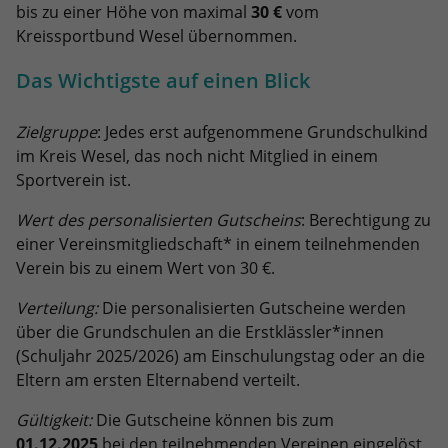
Dieses Cookie ist ein Standard-Session-
Anbieter
Google LLC
bis zu einer Höhe von maximal
30 €
vom
Externe Inhalte
Kampagnendaten zu berechnen und
Cookie von TYPO3. Es speichert im Falle
Kreissportbund Wesel übernommen.
die Nutzung der Website für den
Wir verwenden auf unserer Website externe Inhalte, um
eines Benutzer-Logins die Session-ID.
Zweck
Laufzeit
6 Monate
Analysebericht der Website zu
Ihnen zusätzliche Informationen anzubieten.
Zweck
So kann der eingeloggte Benutzer
Das Wichtigste auf einen Blick
verfolgen. Die Cookies speichern
wiedererkannt werden und es wird ihm
Das NID-Cookie enthält eine eindeutige
Informationen anonym und weisen eine
Zugang zu geschützten Bereichen
ID, über die Google Ihre bevorzugten
randoly generierte Nummer zu, um
Zielgruppe
: Jedes erst aufgenommene Grundschulkind
gewährt.
Einstellungen und andere
eindeutige Besucher zu identifizieren.
im Kreis Wesel, das noch nicht Mitglied in einem
Informationen speichert, insbesondere
Sportverein ist.
Zweck
Ihre bevorzugte Sprache (z. B. Deutsch),
wie viele Suchergebnisse pro Seite
Name
_gid
Wert des personalisierten Gutscheins
: Berechtigung zu
angezeigt werden sollen (z. B. 10 oder
einer Vereinsmitgliedschaft* in einem teilnehmenden
20) und ob der Google SafeSearch-Filter
Anbieter
Google Analytics
Verein bis zu einem Wert von 30 €.
aktiviert sein soll.
Laufzeit
1 Tag
Verteilung:
Die personalisierten Gutscheine werden
über die Grundschulen an die Erstklässler*innen
Dieses Cookie wird von Google Analytics
(Schuljahr 2025/2026) am Einschulungstag oder an die
installiert. Das Cookie wird verwendet,
Eltern am ersten Elternabend verteilt.
um Informationen darüber zu
speichern, wie Besucher eine Website
Gültigkeit:
Die Gutscheine können bis zum
nutzen, und hilft bei der Erstellung
Zweck
01.12.2025
bei den teilnehmenden Vereinen eingelöst