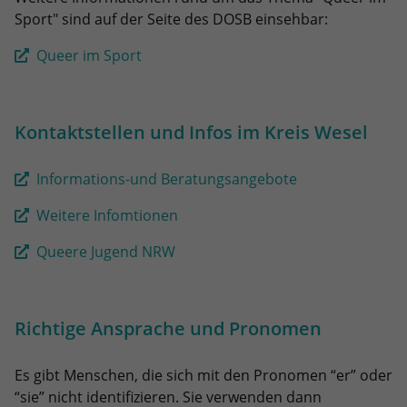
eines Analyseberichts darüber, wie es
Sport" sind auf der Seite des DOSB einsehbar:
der Website geht. Die erhobenen Daten
umfassen die Anzahl der Besucher, die
Queer im Sport
Quelle, aus der sie stammen, und die
Seiten in anonymisierter Form.
Kontaktstellen und Infos im Kreis Wesel
Name
_ga_WET8JWZ4V1
Informations-und Beratungsangebote
Anbieter
Google LLC
Weitere Infomtionen
Laufzeit
2 Jahre
Queere Jugend NRW
Wird verwendet, um den Sitzungsstatus
Zweck
zu erhalten.
Richtige Ansprache und Pronomen
Es gibt Menschen, die sich mit den Pronomen “er” oder
“sie” nicht identifizieren. Sie verwenden dann