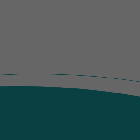
Quelle, aus der sie stammen, und die Seiten
in anonymisierter Form.
Name
_ga_WET8JWZ4V1
Anbieter
Google LLC
Laufzeit
2 Jahre
Wird verwendet, um den Sitzungsstatus zu
Zweck
erhalten.