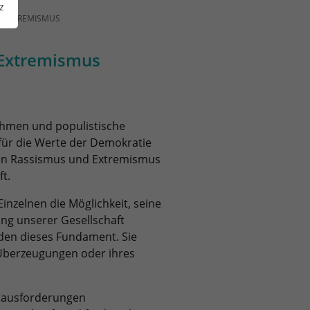
z
R EXTREMISMUS
 Extremismus
nehmen und populistische
 für die Werte der Demokratie
egen Rassismus und Extremismus
t.
Einzelnen die Möglichkeit, seine
ng unserer Gesellschaft
den dieses Fundament. Sie
 Überzeugungen oder ihres
Herausforderungen