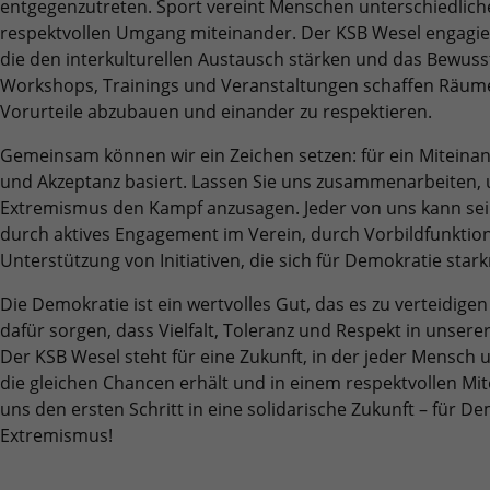
entgegenzutreten. Sport vereint Menschen unterschiedlich
Benutzer-Logins die Session-ID. So kann der
Zweck
Zweck
für den Analysebericht der Website zu
Wir verwenden auf unserer Website externe Inhalte, um Ihnen
eingeloggte Benutzer wiedererkannt werden
respektvollen Umgang miteinander. Der KSB Wesel engagiert 
Laufzeit
6 Monate
verfolgen. Die Cookies speichern
zusätzliche Informationen anzubieten.
und es wird ihm Zugang zu geschützten
die den interkulturellen Austausch stärken und das Bewussts
Informationen anonym und weisen eine
Bereichen gewährt.
Das NID-Cookie enthält eine eindeutige ID,
Workshops, Trainings und Veranstaltungen schaffen Räume
randoly generierte Nummer zu, um
über die Google Ihre bevorzugten
Vorurteile abzubauen und einander zu respektieren.
eindeutige Besucher zu identifizieren.
Einstellungen und andere Informationen
speichert, insbesondere Ihre bevorzugte
Gemeinsam können wir ein Zeichen setzen: für ein Miteina
Zweck
Sprache (z. B. Deutsch), wie viele
und Akzeptanz basiert. Lassen Sie uns zusammenarbeiten
Name
_gid
Suchergebnisse pro Seite angezeigt werden
Extremismus den Kampf anzusagen. Jeder von uns kann seine
sollen (z. B. 10 oder 20) und ob der Google
durch aktives Engagement im Verein, durch Vorbildfunktion
Anbieter
Google Analytics
SafeSearch-Filter aktiviert sein soll.
Unterstützung von Initiativen, die sich für Demokratie sta
Laufzeit
1 Tag
Die Demokratie ist ein wertvolles Gut, das es zu verteidige
Dieses Cookie wird von Google Analytics
dafür sorgen, dass Vielfalt, Toleranz und Respekt in unsere
installiert. Das Cookie wird verwendet, um
Der KSB Wesel steht für eine Zukunft, in der jeder Mensch
Informationen darüber zu speichern, wie
die gleichen Chancen erhält und in einem respektvollen Mit
Besucher eine Website nutzen, und hilft bei
uns den ersten Schritt in eine solidarische Zukunft – für 
Zweck
der Erstellung eines Analyseberichts darüber,
Extremismus!
wie es der Website geht. Die erhobenen
Daten umfassen die Anzahl der Besucher, die