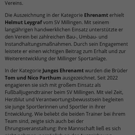
eines Analyseberichts darüber, wie es
Vereins.
der Website geht. Die erhobenen Daten
Die Auszeichnung in der Kategorie
Ehrenamt
erhielt
umfassen die Anzahl der Besucher, die
Quelle, aus der sie stammen, und die
Helmut Leygraf
vom SV Millingen. Mit seinem
Seiten in anonymisierter Form.
langjährigen handwerklichen Einsatz unterstützte er
den Verein bei zahlreichen Bau-, Umbau- und
Instandhaltungsmaßnahmen. Durch sein Engagement
Name
_ga_WET8JWZ4V1
leistete er einen wichtigen Beitrag zum Erhalt und zur
Weiterentwicklung der Millinger Sportanlage.
Anbieter
Google LLC
In der Kategorie
Junges Ehrenamt
wurden die Brüder
Laufzeit
2 Jahre
Tom und Nico Parthum
ausgezeichnet. Seit 2022
engagieren sie sich mit großem Einsatz als
Wird verwendet, um den Sitzungsstatus
Zweck
Fußballjugendtrainer beim SV Millingen. Mit viel Zeit,
zu erhalten.
Herzblut und Verantwortungsbewusstsein begleiten
sie junge Sportlerinnen und Sportler in ihrer
Entwicklung. Wie beliebt die beiden Trainer bei ihrem
Team sind, zeigte sich auch bei der
Ehrungsveranstaltung: Ihre Mannschaft ließ es sich