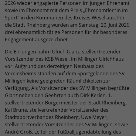
Dieses Cookie ist ein Standard-Session-
Anbieter
Google LLC
2026 wieder engagierte Personen im jungen Ehrenamt
Externe Inhalte
Kampagnendaten zu berechnen und
Cookie von TYPO3. Es speichert im Falle
sowie im Ehrenamt mit dem Preis „Ehrenamtler*in im
die Nutzung der Website für den
Wir verwenden auf unserer Website externe Inhalte, um
eines Benutzer-Logins die Session-ID.
Zweck
Laufzeit
6 Monate
Sport“ in den Kommunen des Kreises Wesel aus. Für
Analysebericht der Website zu
Ihnen zusätzliche Informationen anzubieten.
Zweck
So kann der eingeloggte Benutzer
die Stadt Rheinberg wurden am Samstag, 20. Juni 2026,
verfolgen. Die Cookies speichern
wiedererkannt werden und es wird ihm
Das NID-Cookie enthält eine eindeutige
drei ehrenamtlich tätige Personen für ihr besonderes
Informationen anonym und weisen eine
Zugang zu geschützten Bereichen
ID, über die Google Ihre bevorzugten
randoly generierte Nummer zu, um
Engagement ausgezeichnet.
gewährt.
Einstellungen und andere
eindeutige Besucher zu identifizieren.
Informationen speichert, insbesondere
Die Ehrungen nahm Ulrich Glanz, stellvertretender
Zweck
Ihre bevorzugte Sprache (z. B. Deutsch),
Vorsitzender des KSB Wesel, im Millinger Ulrichhaus
wie viele Suchergebnisse pro Seite
Name
_gid
vor. Aufgrund des derzeitigen Neubaus des
angezeigt werden sollen (z. B. 10 oder
Vereinsheims standen auf dem Sportgelände des SV
20) und ob der Google SafeSearch-Filter
Anbieter
Google Analytics
Millingen keine geeigneten Räumlichkeiten zur
aktiviert sein soll.
Verfügung. Als Vorsitzender des SV Millingen begrüßte
Laufzeit
1 Tag
Glanz neben den Geehrten auch Dirk Kerlen, 1.
stellvertretender Bürgermeister der Stadt Rheinberg,
Dieses Cookie wird von Google Analytics
Kai Brune, stellvertretender Vorsitzender des
installiert. Das Cookie wird verwendet,
Stadtsportverbandes Rheinberg, Uwe Meyer,
um Informationen darüber zu
stellvertretender Vorsitzender des SV Millingen, sowie
speichern, wie Besucher eine Website
nutzen, und hilft bei der Erstellung
André Groß, Leiter der Fußballjugendabteilung des
Zweck