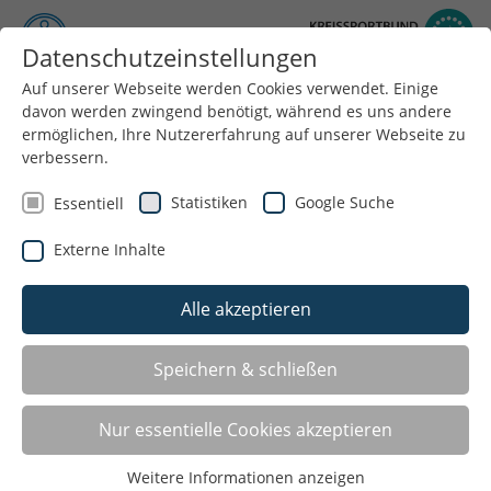
Datenschutzeinstellungen
Auf unserer Webseite werden Cookies verwendet. Einige
Menü
davon werden zwingend benötigt, während es uns andere
ermöglichen, Ihre Nutzererfahrung auf unserer Webseite zu
verbessern.
Statistiken
Google Suche
Essentiell
Externe Inhalte
Alle akzeptieren
Speichern & schließen
Termine und Veranstaltungen
Nur essentielle Cookies akzeptieren
Hier findest Du alle Termine und Veranstaltungen im
Bereich Integration, an denen der Kreissportbund
Weitere Informationen anzeigen